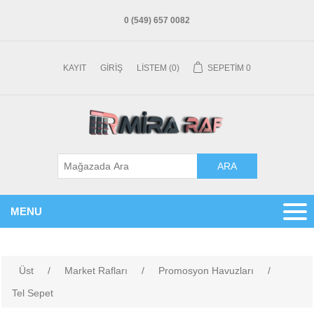
0 (549) 657 0082
KAYIT
GIRIŞ
LISTEM
(0)
SEPETIM
0
MENU
Üst
/
Market Rafları
/
Promosyon Havuzları
/
Tel Sepet