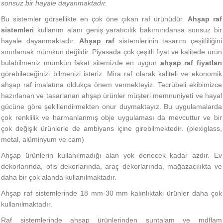
sonsuz bir hayale dayanmaktadır.
Bu sistemler görsellikte en çok öne çıkan raf ürünüdür.
Ahşap raf
sistemleri
kullanım alanı geniş yaratıcılık bakımındansa sonsuz bir
hayale dayanmaktadır.
Ahşap raf
sistemlerinin tasarım çeşitliliğini
sınırlamak mümkün değildir. Piyasada çok çeşitli fiyat ve kalitede ürün
bulabilmeniz mümkün fakat sitemizde en uygun
ahşap raf fiyatları
görebileceğinizi bilmenizi isteriz. Mira raf olarak kaliteli ve ekonomik
ahşap raf imalatına oldukça önem vermekteyiz. Tecrübeli ekibimizce
hazırlanan ve tasarlanan ahşap ürünler müşteri memnuniyeti ve hayal
gücüne göre şekillendirmekten onur duymaktayız. Bu uygulamalarda
çok renklilik ve harmanlanmış obje uygulaması da mevcuttur ve bir
çok değişik ürünlerle de ambiyans içine girebilmektedir. (plexiglass,
metal, alüminyum ve cam)
Ahşap ürünlerin kullanılmadığı alan yok denecek kadar azdır. Ev
dekorlarında, ofis dekorlarında, araç dekorlarında, mağazacılıkta ve
daha bir çok alanda kullanılmaktadır.
Ahşap raf sistemlerinde 18 mm-30 mm kalınlıktaki ürünler daha çok
kullanılmaktadır.
Raf sistemlerinde ahşap ürünlerinden suntalam ve mdflam