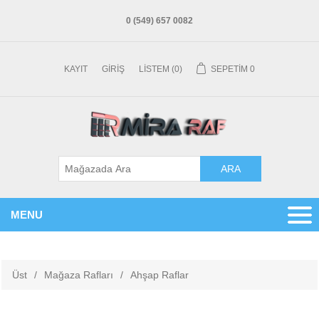
0 (549) 657 0082
KAYIT
GIRIŞ
LISTEM
(0)
SEPETIM
0
MENU
Üst
/
Mağaza Rafları
/
Ahşap Raflar