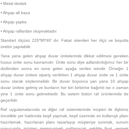
• Metal destek
• Ahşap alt baza
• Ahşap şapka
• Ahşap raflardan oluşmaktadır.
Standart ölçüsü 225*90*40’ dır. Fakat istenilen her ölçü ve boyutta
üretim yapılabilir.
Yana yana gelen ahşap duvar ünitelerinde dikkat edilmesi gereken
husus ünite sonu kavramıdır. Ünite sonu diye adlandırdığımız her bir
dizilimden sonra en sona gelen ayağa verilen isimdir. Örneğin 1
ahşap duvar ünitesi sipariş verilirken 1 ahşap duvar ünite ve 1 ünite
sonu olarak söylenmelidir. Bir duvar boyunca yan yana 10 ahşap
duvar ünitesi gelmiş ve bunların her biri birbirine bağımlı ise o zaman
yine 1 ünite sonu gelmektedir. Bu sistem bütün raf ürünlerinde de
geçerlidir.
Raf uygulamalarında ve diğer raf sistemlerinde müşteri ile ilişkimiz
öncelikle yer hakkında keşif yapmak, keşif üzerinde en kullanışlı planı
hazırlamak, hazırlanan planı tasarlayıp müşteriye sunmak, sunum
sonucunda müşteri memnuniyeti sağlanacak şekilde fiyat vermek