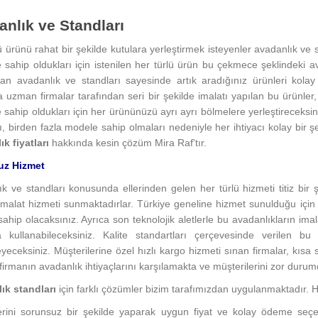
nlık ve Standları
ü ürünü rahat bir şekilde kutulara yerleştirmek isteyenler avadanlık ve s
sahip oldukları için istenilen her türlü ürün bu çekmece şeklindeki av
lan avadanlık ve standları sayesinde artık aradığınız ürünleri kola
 uzman firmalar tarafından seri bir şekilde imalatı yapılan bu ürünler,
sahip oldukları için her ürününüzü ayrı ayrı bölmelere yerleştireceksin
ı, birden fazla modele sahip olmaları nedeniyle her ihtiyacı kolay bir ş
k fiyatları
hakkında kesin çözüm Mira Raf'tır.
uz Hizmet
k ve standları konusunda ellerinden gelen her türlü hizmeti titiz bir ş
imalat hizmeti sunmaktadırlar. Türkiye geneline hizmet sunulduğu için 
ahip olacaksınız. Ayrıca son teknolojik aletlerle bu avadanlıkların imala
 kullanabileceksiniz. Kalite standartları çerçevesinde verilen b
eceksiniz. Müşterilerine özel hızlı kargo hizmeti sınan firmalar, kıs
firmanın avadanlık ihtiyaçlarını karşılamakta ve müşterilerini zor duru
ık standları
için farklı çözümler bizim tarafımızdan uygulanmaktadır. 
erini sorunsuz bir şekilde yaparak uygun fiyat ve kolay ödeme seçe