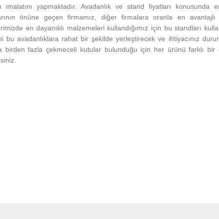
rı imalatını yapmaktadır. Avadanlık ve stand fiyatları konusunda e
rının önüne geçen firmamız, diğer firmalara oranla en avantajlı 
rimizde en dayanıklı malzemeleri kullandığımız için bu standları kull
ni bu avadanlıklara rahat bir şekilde yerleştirecek ve ihtiyacınız du
a birden fazla çekmeceli kutular bulunduğu için her ürünü farklı bir
siniz.