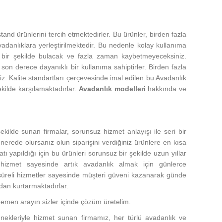
tand ürünlerini tercih etmektedirler. Bu ürünler, birden fazla
adanlıklara yerleştirilmektedir. Bu nedenle kolay kullanıma
y bir şekilde bulacak ve fazla zaman kaybetmeyeceksiniz.
 son derece dayanıklı bir kullanıma sahiptirler. Birden fazla
iz. Kalite standartları çerçevesinde imal edilen bu Avadanlık
ekilde karşılamaktadırlar.
Avadanlık modelleri
hakkında ve
ekilde sunan firmalar, sorunsuz hizmet anlayışı ile seri bir
nerede olursanız olun siparişini verdiğiniz ürünlere en kısa
tı yapıldığı için bu ürünleri sorunsuz bir şekilde uzun yıllar
u hizmet sayesinde artık avadanlık almak için günlerce
a süreli hizmetler sayesinde müşteri güveni kazanarak günde
mdan kurtarmaktadırlar.
Hemen arayın sizler içinde çözüm üretelim.
nekleriyle hizmet sunan firmamız, her türlü avadanlık ve