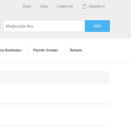
Kayıt
Giriş
Listem
(0)
Sepetim
0
ma Bankoları
Plastik Ürünler
İletişim