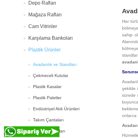
Depo Rafları
Avada
Mağaza Rafları
Her türl
Cam Vitrinler
bölmeye 
sahip o
Karşılama Bankoları
Alanında
bölmeye 
Plastik Ürünler
standlar
avadanlı
Avadanlık ve Standları
Soruns
Çekmeceli Kutular
Avadanlı
Plastik Kasalar
şekilde 
sürede s
Plastik Paletler
boyunca
Endüstriyel Atık Ürünleri
beklemey
onlarca 
Takım Çantaları
Avadanl
Reklam Panoları
Hizmetl