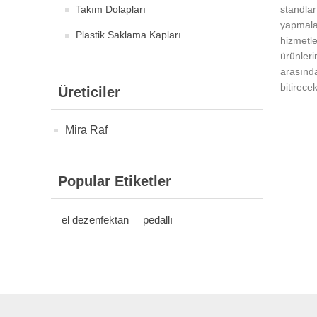
Takım Dolapları
standla
yapmala
Plastik Saklama Kapları
hizmetle
ürünleri
arasınd
bitirecek
Üreticiler
Mira Raf
Popular Etiketler
el dezenfektan
pedallı