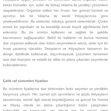
bütün hizmetler için, sizler de birkaç tıklama ile yenilikçi çözümlere
ulaşabilirsiniz. Organize edilen her fırsatı, her güncel hizmeti ve
ayrıntıyı tek bir tıklama ile kendi ihtiyaçlarınıza göre
yineleyebilirsiniz. Bu sistemler oldukça güvenli sistemlerdir. Çünkü
esnek bir yapıdadır ve bu esnekliği ancak büyük ağırlıklarda fark
edersiniz. Bu da ürünün kalitesini ve sağlıklı bir şekilde
barınmasını sağlayacaktır. Belirli bir kalitenin ve bunca hizmete
dair organize edilecek olan bütün seçeneklerin adına, sizler için bir
fırsat yaratmış olacaktır. Detayların ve ihtiyaçların tamamını bu
denge dahilinde kullanarak, kaçırılmayacak çözümleri tamamen
size dair büyüyen ve estetik bir dilde ön plana çıkarılan seçimlerde
kullanabilirsiniz.
Çelik raf sistemleri fiyatları
Bu ürünlerin fiyatlarına dair birbirinden farklı seçimler ve yenilikler
karşımıza çıkıyor. Her zaman için ayrıntıların ve güçlü ihtiyaçların
tamamında, sizinle ilgili olarak büyüttüğümüz ve güncel bir hizmet
ve ihtiyaç olarak ön plana çıkardığımız bütün çalışmaları
kullanabilir ve karşınızda yer alacak her bir seçimi takip