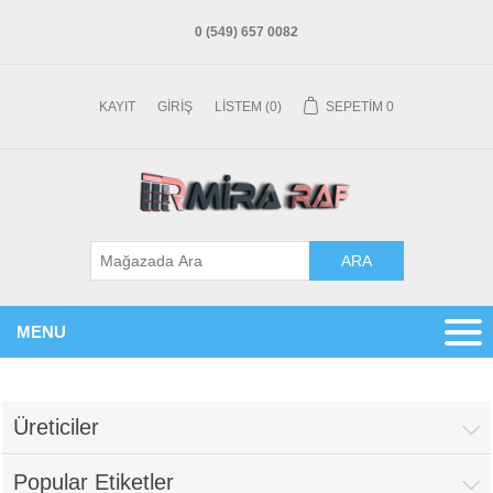
0 (549) 657 0082
KAYIT
GIRIŞ
LISTEM
(0)
SEPETIM
0
MENU
Üreticiler
Popular Etiketler