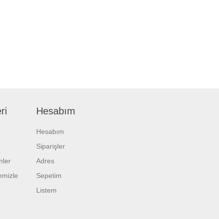
ri
Hesabım
Hesabım
Siparişler
nler
Adres
temizle
Sepetim
Listem