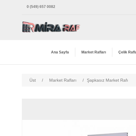
0 (549) 657 0082
Ana Sayfa
Market Rafları
Çelik Rafl
Üst
/
Market Rafları
/
Şapkasız Market Rafı