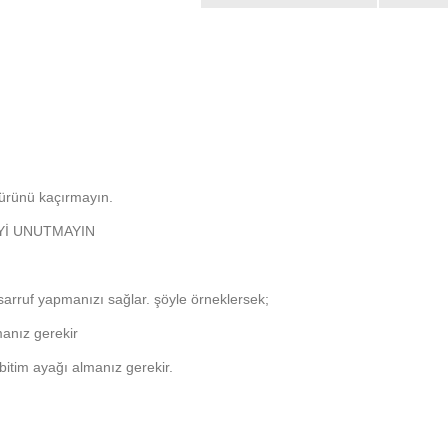
u ürünü kaçırmayın.
EYİ UNUTMAYIN
sarruf yapmanızı sağlar. şöyle örneklersek;
manız gerekir
 bitim ayağı almanız gerekir.