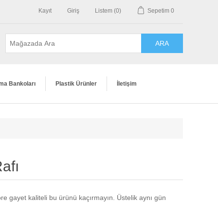
Kayıt
Giriş
Listem
(0)
Sepetim
0
ma Bankoları
Plastik Ürünler
İletişim
afı
re gayet kaliteli bu ürünü kaçırmayın. Üstelik aynı gün