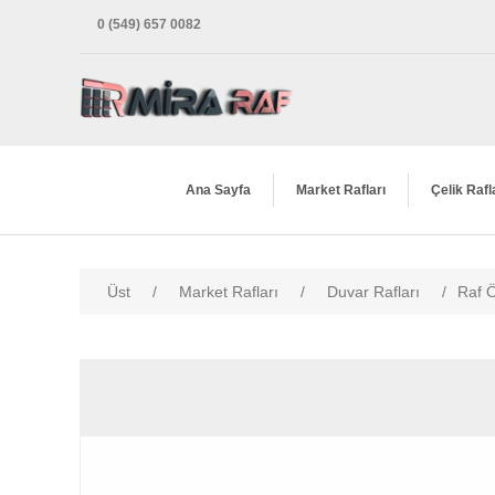
0 (549) 657 0082
Ana Sayfa
Market Rafları
Çelik Rafl
Üst
/
Market Rafları
/
Duvar Rafları
/
Raf Ö