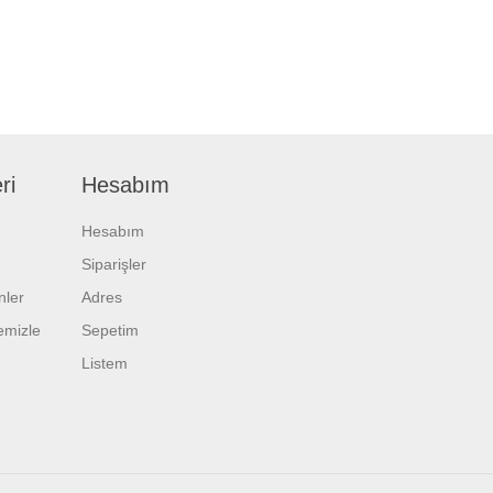
ri
Hesabım
Hesabım
Siparişler
nler
Adres
temizle
Sepetim
Listem