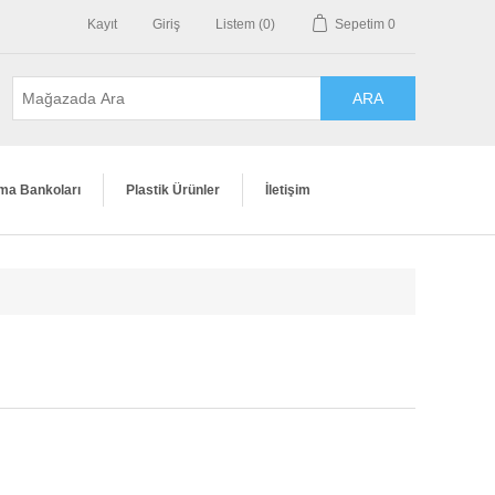
Kayıt
Giriş
Listem
(0)
Sepetim
0
ma Bankoları
Plastik Ürünler
İletişim