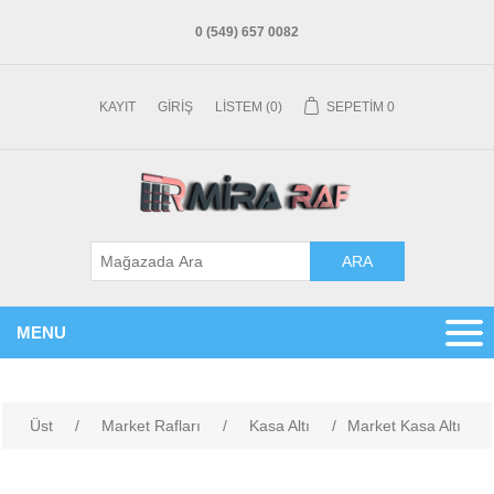
0 (549) 657 0082
KAYIT
GIRIŞ
LISTEM
(0)
SEPETIM
0
MENU
Üst
/
Market Rafları
/
Kasa Altı
/
Market Kasa Altı