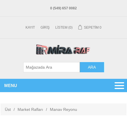
0 (549) 657 0082
KAYIT
GIRIŞ
LISTEM
(0)
SEPETIM
0
MENU
Üst
/
Market Rafları
/
Manav Reyonu