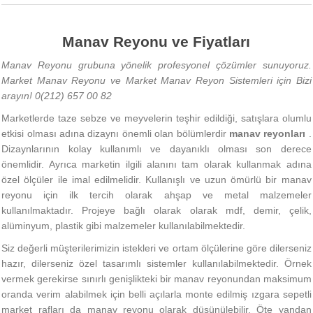
Manav Reyonu ve Fiyatları
Manav Reyonu grubuna yönelik profesyonel çözümler sunuyoruz.
Market Manav Reyonu ve Market Manav Reyon Sistemleri için Bizi
arayın! 0(212) 657 00 82
Marketlerde taze sebze ve meyvelerin teşhir edildiği, satışlara olumlu
etkisi olması adına dizaynı önemli olan bölümlerdir
manav reyonları
.
Dizaynlarının kolay kullanımlı ve dayanıklı olması son derece
önemlidir. Ayrıca marketin ilgili alanını tam olarak kullanmak adına
özel ölçüler ile imal edilmelidir. Kullanışlı ve uzun ömürlü bir manav
reyonu için ilk tercih olarak ahşap ve metal malzemeler
kullanılmaktadır. Projeye bağlı olarak olarak mdf, demir, çelik,
alüminyum, plastik gibi malzemeler kullanılabilmektedir.
Siz değerli müşterilerimizin istekleri ve ortam ölçülerine göre dilerseniz
hazır, dilerseniz özel tasarımlı sistemler kullanılabilmektedir. Örnek
vermek gerekirse sınırlı genişlikteki bir manav reyonundan maksimum
oranda verim alabilmek için belli açılarla monte edilmiş ızgara sepetli
market rafları da manav reyonu olarak düşünülebilir. Öte yandan