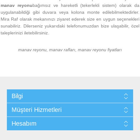
manav reyonu
bağımsız ve hareketli (tekerlekli sistem) olarak da
uygulanabildiği gibi duvara veya kolona monte edilebilmektedirler.
Mira Raf olarak mekanınızı ziyaret ederek size en uygun seçenekleri
sunabiliriz. Dilerseniz yukarıdaki telefonumuzdan bize ulaşabilir, özel
taleplerinizi iletebilirsiniz.
manav reyonu, manav rafları, manav reyonu fiyatları
Bilgi
Müşteri Hizmetleri
Hesabım