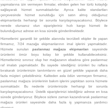
yapmalarına izin vermeyen firmalar, elinden gelen her türlü kolaylığı
sağlayarak hizmet sunmaktadırlar. Ayrıca kalite standartları
çerçevesinde hizmet sunulduğu için satın almış olduğunuz
ekipmanlarda herhangi bir sorunla karşılaşmayacaksınız. Böylece
nerede olursanız olun siparişleriniz hızlı kargo hizmeti ile
bulunduğunuz adrese en kısa sürede gönderilmektedir.
Hizmetlerini garantili bir şekilde alanında tecrübeli ekipler ile yapan
firmamız, 7/24 mazağa ekipmanlarının imal işlerini yapmaktadır.
Hizmete sunulan
paslanmaz mağaza ekipmanları
sayesinde
ürünlerini ömür boyu kolay bir şekilde kullanabileceksiniz.
Hizmetlerimiz sınırsız olup her mağazanın ebadına göre paslanmaz
raf imalatı yapmaktadır. Bu sayede istediğiniz ürünleri bu raflara
bırakarak ürünlerinizin tanıtımlarını en güzel şekilde yaparak daha
fazla müşteri çekebilirsiniz. Kaliteden asla ödün vermeyen firmamız,
paslanmaz mağaza ürünlerinin bakım işlerini yaptıktan sonra hizmete
sunmaktadır. Bu nedenle ürünlerinizde herhangi bir sorunla
karşılaşmayacaksınız. Üstelik siparişlerinizi istediğiniz adrese en kısa
sürede gönderiyoruz. Böylece sizlere zaman kazandırarak paslanmaz
mağaza ürünleri sayesinde daha fazla iş yapmanıza yardımcı
oluyoruz.