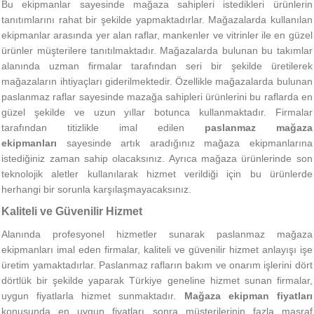
Bu ekipmanlar sayesinde mağaza sahipleri istedikleri ürünlerin
tanıtımlarını rahat bir şekilde yapmaktadırlar. Mağazalarda kullanılan
ekipmanlar arasında yer alan raflar, mankenler ve vitrinler ile en güzel
ürünler müşterilere tanıtılmaktadır. Mağazalarda bulunan bu takımlar
alanında uzman firmalar tarafından seri bir şekilde üretilerek
mağazaların ihtiyaçları giderilmektedir. Özellikle mağazalarda bulunan
paslanmaz raflar sayesinde mazağa sahipleri ürünlerini bu raflarda en
güzel şekilde ve uzun yıllar botunca kullanmaktadır. Firmalar
tarafından titizlikle imal edilen
paslanmaz mağaza
ekipmanları
sayesinde artık aradığınız mağaza ekipmanlarına
istediğiniz zaman sahip olacaksınız. Ayrıca mağaza ürünlerinde son
teknolojik aletler kullanılarak hizmet verildiği için bu ürünlerde
herhangi bir sorunla karşılaşmayacaksınız.
Kaliteli ve Güvenilir Hizmet
Alanında profesyonel hizmetler sunarak paslanmaz mağaza
ekipmanları imal eden firmalar, kaliteli ve güvenilir hizmet anlayışı işe
üretim yamaktadırlar. Paslanmaz rafların bakım ve onarım işlerini dört
dörtlük bir şekilde yaparak Türkiye geneline hizmet sunan firmalar,
uygun fiyatlarla hizmet sunmaktadır.
Mağaza ekipman fiyatları
konusunda en uygun fiyatları sonra müşterilerinin fazla masraf