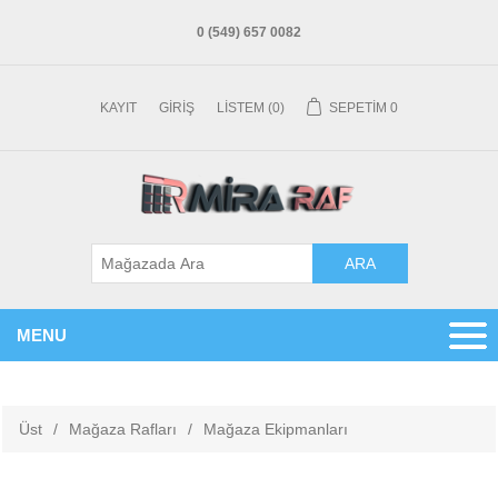
0 (549) 657 0082
KAYIT
GIRIŞ
LISTEM
(0)
SEPETIM
0
MENU
Üst
/
Mağaza Rafları
/
Mağaza Ekipmanları