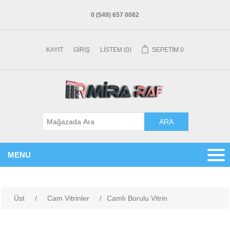
0 (549) 657 0082
KAYIT
GIRIŞ
LISTEM
(0)
SEPETIM
0
MENU
Üst
/
Cam Vitrinler
/
Camlı Borulu Vitrin